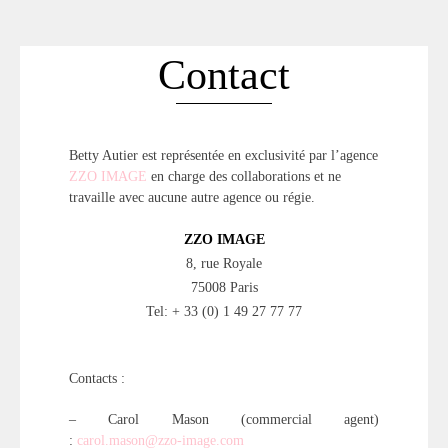
ACCUEIL
SÉLECTION
Contact
VOYAGES
LOOKBOOK
RECHERCHE
Betty Autier est représentée en exclusivité par l’agence
ARCHIVES
ZZO IMAGE
en charge des collaborations et ne
travaille avec aucune autre agence ou régie.
ZZO IMAGE
8, rue Royale
75008 Paris
Tel: + 33 (0) 1 49 27 77 77
Contacts :
– Carol Mason (commercial agent)
:
carol.mason@zzo-image.com